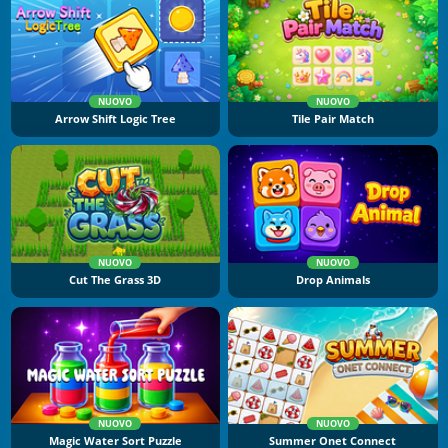
NUOVO
NUOVO
Arrow Shift Logic Tree
Tile Pair Match
NUOVO
NUOVO
Cut The Grass 3D
Drop Animals
NUOVO
NUOVO
Magic Water Sort Puzzle
Summer Onet Connect