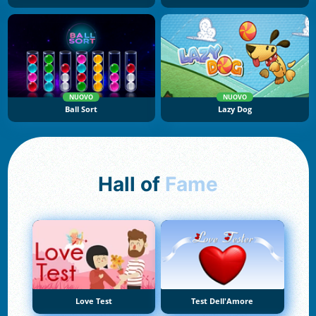
NUOVO
NUOVO
Ball Sort
Lazy Dog
Hall of
Fame
Love Test
Test Dell'Amore