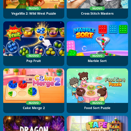
NUOVO
NUOVO
VegaMix 2: Wild West Puzzle
Cross Stitch Masters
NUOVO
NUOVO
Pop Fruit
Marble Sort
NUOVO
NUOVO
Cake Merge 2
Food Sort Puzzle