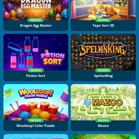
NUOVO
NUOVO
Dragon Egg Master
Tape Sort 3D
NUOVO
NUOVO
Potion Sort
SpelunKing
NUOVO
NUOVO
Woolloop! Color Puzzle
Mazoo