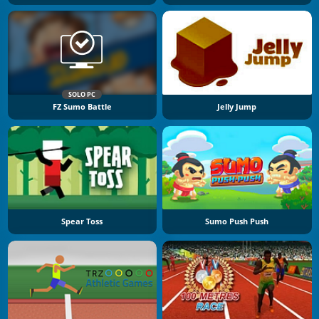
SOLO PC
FZ Sumo Battle
Jelly Jump
Spear Toss
Sumo Push Push