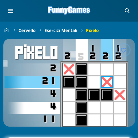
Cervello
Esercizi Mentali
Pixelo