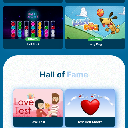
NUOVO
NUOVO
Ball Sort
Lazy Dog
Hall of
Fame
Love Test
Test Dell'Amore