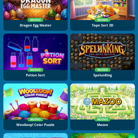
NUOVO
NUOVO
Dragon Egg Master
Tape Sort 3D
NUOVO
NUOVO
Potion Sort
SpelunKing
NUOVO
NUOVO
Woolloop! Color Puzzle
Mazoo