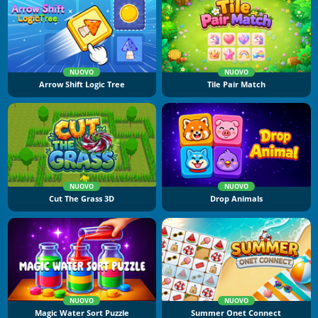
NUOVO
NUOVO
Arrow Shift Logic Tree
Tile Pair Match
NUOVO
NUOVO
Cut The Grass 3D
Drop Animals
NUOVO
NUOVO
Magic Water Sort Puzzle
Summer Onet Connect