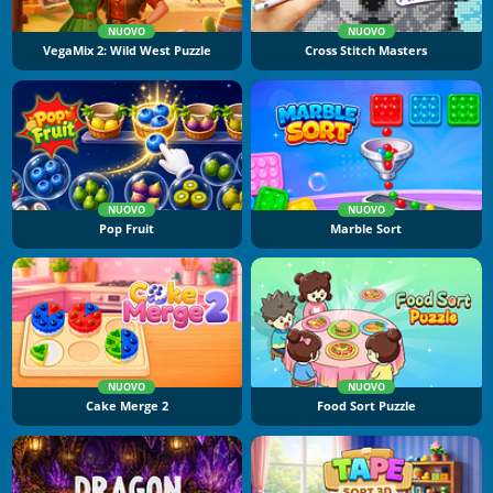
NUOVO
NUOVO
VegaMix 2: Wild West Puzzle
Cross Stitch Masters
NUOVO
NUOVO
Pop Fruit
Marble Sort
NUOVO
NUOVO
Cake Merge 2
Food Sort Puzzle