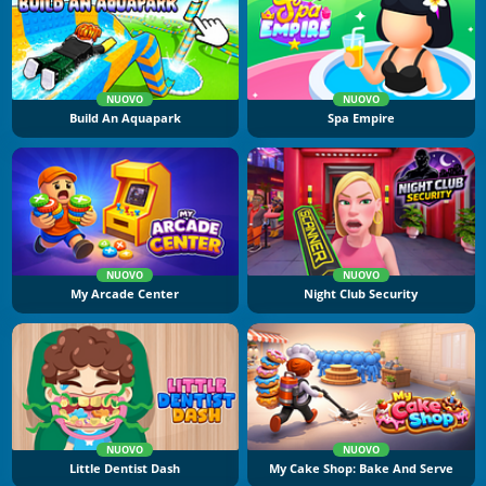
NUOVO
NUOVO
Build An Aquapark
Spa Empire
NUOVO
NUOVO
My Arcade Center
Night Club Security
NUOVO
NUOVO
Little Dentist Dash
My Cake Shop: Bake And Serve