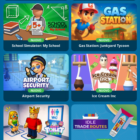
NUOVO
NUOVO
School Simulator: My School
Gas Station: Junkyard Tycoon
NUOVO
NUOVO
Airport Security
Ice Cream Inc