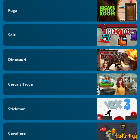
Fuga
Salti
Dinosauri
Cerca E Trova
Stickman
Cavaliere