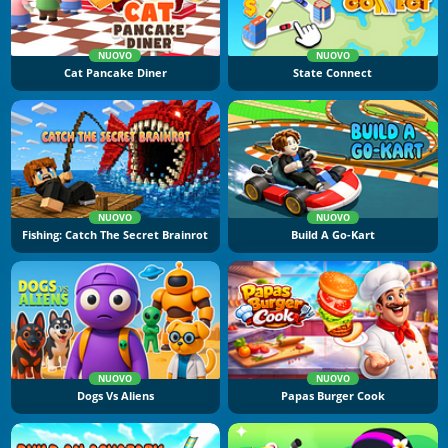
NUOVO
NUOVO
Cat Pancake Diner
State Connect
NUOVO
NUOVO
Fishing: Catch The Secret Brainrot
Build A Go-Kart
NUOVO
NUOVO
Dogs Vs Aliens
Papas Burger Cook