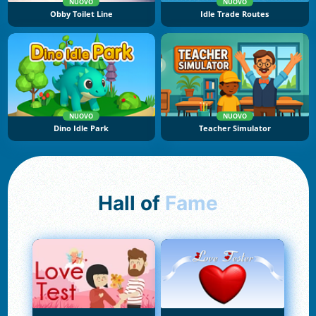
NUOVO
NUOVO
Obby Toilet Line
Idle Trade Routes
NUOVO
NUOVO
Dino Idle Park
Teacher Simulator
Hall of
Fame