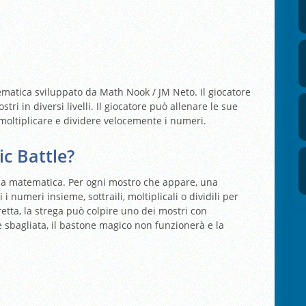
matica sviluppato da Math Nook / JM Neto. Il giocatore
tri in diversi livelli. Il giocatore può allenare le sue
 moltiplicare e dividere velocemente i numeri.
c Battle?
lla matematica. Per ogni mostro che appare, una
umeri insieme, sottraili, moltiplicali o dividili per
retta, la strega può colpire uno dei mostri con
è sbagliata, il bastone magico non funzionerà e la