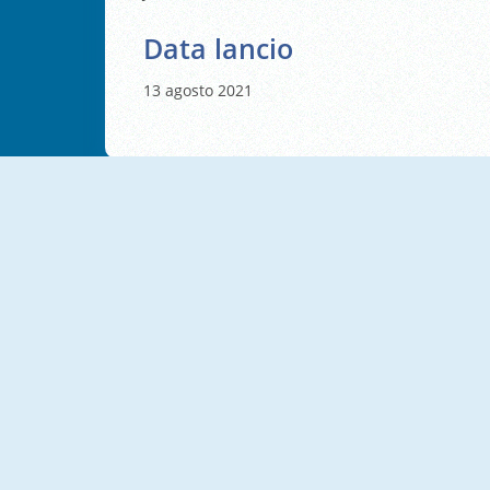
Data lancio
13 agosto 2021
NUOVO
NUOVO
Math Wall Simulator
Math Lava: Tower Race
NUOVO
NUOVO
Jelly Math 3D
Number Merge 10