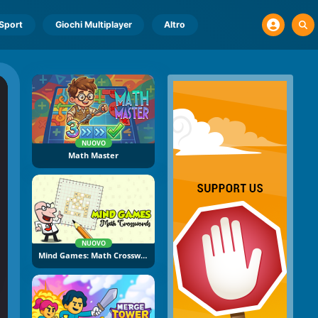
Sport
Giochi Multiplayer
Altro
NUOVO
Math Master
NUOVO
Mind Games: Math Crossword