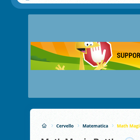
Cervello
Matematica
Math Magic