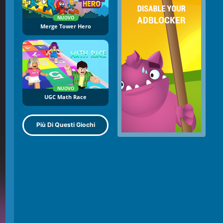
NUOVO
Merge Tower Hero
NUOVO
UGC Math Race
Più Di Questi Giochi