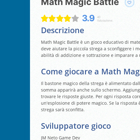
Math Magic Battle
3.9
40
Valutazione:
Descrizione
Math Magic Battle è un gioco educativo di mate
deve aiutare la piccola strega a sconfiggere i mos
abilità di addizione e sottrazione e imparare a
Come giocare a Math Magi
Il bastone magico della strega è alimentato da
somma apparirà anche sullo schermo. Aggiungi i n
trovare le risposte giuste. Per ogni risposta cor
un'esplosione di potere magico. Se la risposta 
strega sarà sconfitta.
Sviluppatore gioco
JM Neto Game Dev