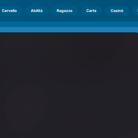
Cervello
Abilità
Ragazze
Carte
Casinò