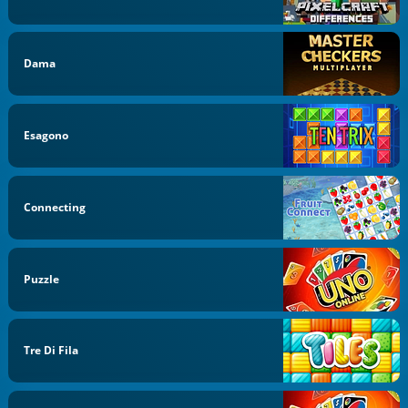
Dama
Esagono
Connecting
Puzzle
Tre Di Fila