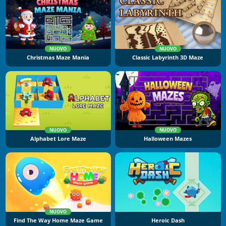
NUOVO
NUOVO
Christmas Maze Mania
Classic Labyrinth 3D Maze
NUOVO
NUOVO
Alphabet Lore Maze
Halloween Mazes
NUOVO
Find The Way Home Maze Game
Heroic Dash