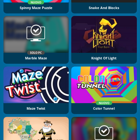
NUOVO
Spinny Maze Puzzle
Snake And Blocks
SOLO PC
Marble Maze
Knight Of Light
NUOVO
Maze Twist
Color Tunnel