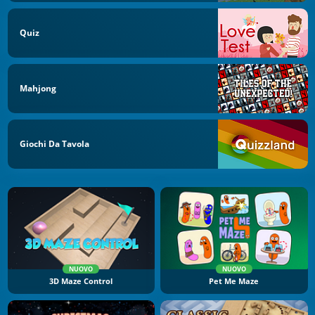
Quiz
Mahjong
Giochi Da Tavola
NUOVO
NUOVO
3D Maze Control
Pet Me Maze