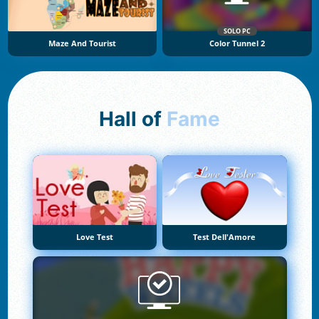
SOLO PC
Maze And Tourist
Color Tunnel 2
Hall of
Fame
Love Test
Test Dell'Amore