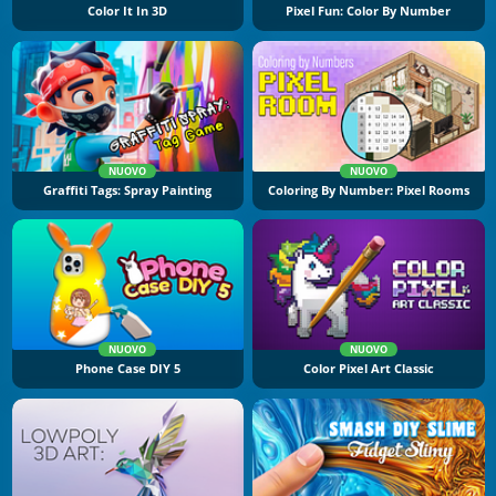
Color It In 3D
Pixel Fun: Color By Number
NUOVO
NUOVO
Graffiti Tags: Spray Painting
Coloring By Number: Pixel Rooms
NUOVO
NUOVO
Phone Case DIY 5
Color Pixel Art Classic