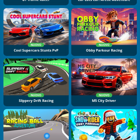
NUOVO
NUOVO
Cool Supercars Stunts PvP
Obby Parkour Racing
NUOVO
NUOVO
Slippery Drift Racing
M5 City Driver