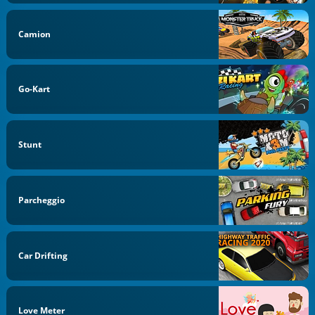
Camion
Go-Kart
Stunt
Parcheggio
Car Drifting
Love Meter