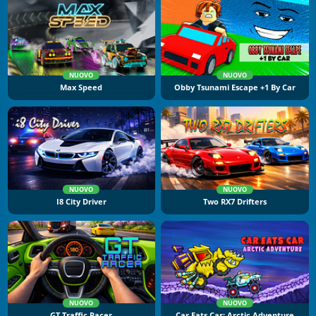
NUOVO
NUOVO
Max Speed
Obby Tsunami Escape +1 By Car
NUOVO
NUOVO
I8 City Driver
Two RX7 Drifters
NUOVO
NUOVO
GT Traffic Racer
Car Eats Car: Arctic Adventure