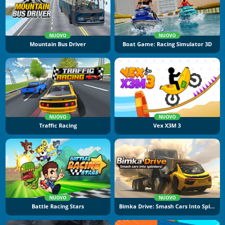
NUOVO
NUOVO
Mountain Bus Driver
Boat Game: Racing Simulator 3D
NUOVO
NUOVO
Traffic Racing
Vex X3M 3
NUOVO
NUOVO
Battle Racing Stars
Bimka Drive: Smash Cars Into Splinters