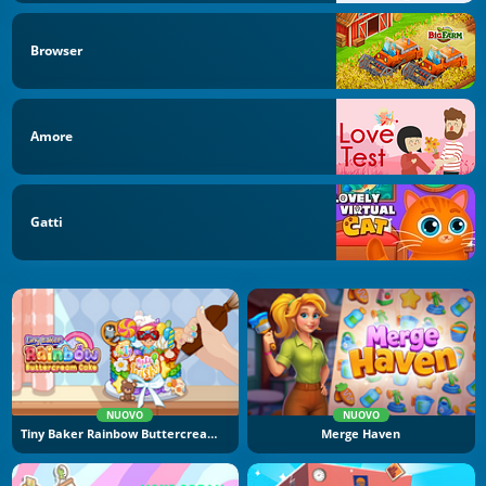
Browser
Amore
Gatti
NUOVO
NUOVO
Tiny Baker Rainbow Buttercream Cake
Merge Haven