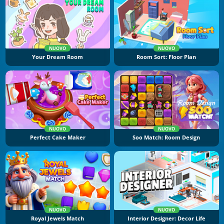
NUOVO
NUOVO
Your Dream Room
Room Sort: Floor Plan
NUOVO
NUOVO
Perfect Cake Maker
Soo Match: Room Design
NUOVO
NUOVO
Royal Jewels Match
Interior Designer: Decor Life