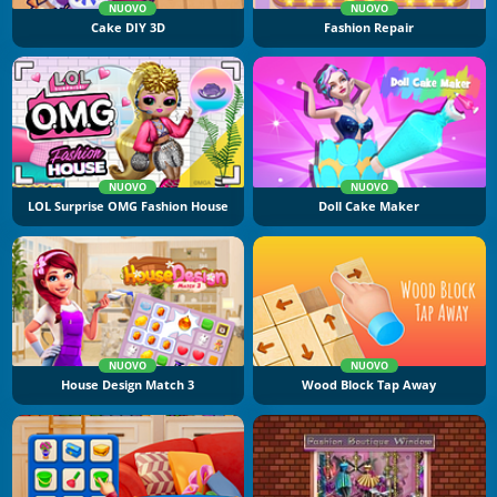
NUOVO
NUOVO
Cake DIY 3D
Fashion Repair
NUOVO
NUOVO
LOL Surprise OMG Fashion House
Doll Cake Maker
NUOVO
NUOVO
House Design Match 3
Wood Block Tap Away