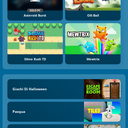
SOLO PC
Asteroid Burst
Olli Ball
Slime Rush TD
Mewtrix
Giochi Di Halloween
Pasqua