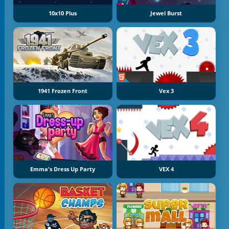
10x10 Plus
Jewel Burst
1941 Frozen Front
Vex 3
Emma's Dress Up Party
VEX 4