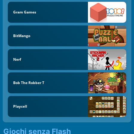
Gram Games
BitMango
Nerf
Bob The Robber T
Playcell
Giochi senza Flash