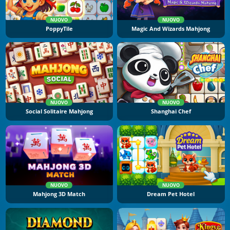
NUOVO
NUOVO
PoppyTile
Magic And Wizards Mahjong
NUOVO
NUOVO
Social Solitaire Mahjong
Shanghai Chef
NUOVO
NUOVO
Mahjong 3D Match
Dream Pet Hotel