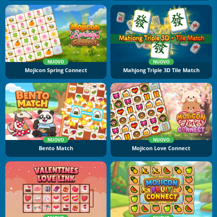
NUOVO
NUOVO
Mojicon Spring Connect
Mahjong Triple 3D Tile Match
NUOVO
NUOVO
Bento Match
Mojicon Love Connect