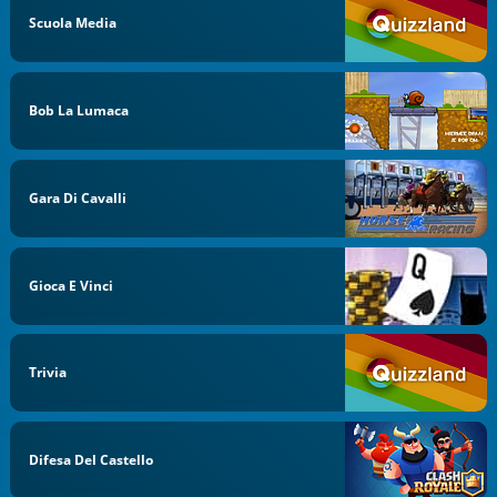
Scuola Media
Bob La Lumaca
Gara Di Cavalli
Gioca E Vinci
Trivia
Difesa Del Castello