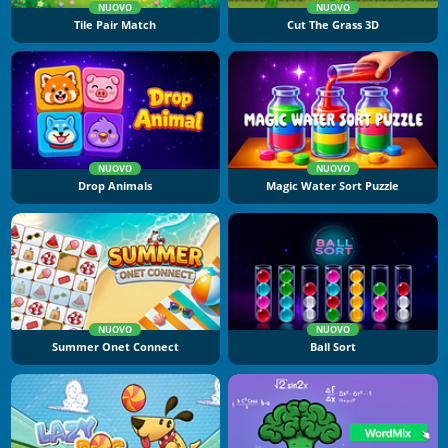
NUOVO
NUOVO
Tile Pair Match
Cut The Grass 3D
NUOVO
NUOVO
Drop Animals
Magic Water Sort Puzzle
NUOVO
NUOVO
Summer Onet Connect
Ball Sort