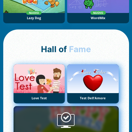
NUOVO
NUOVO
Lazy Dog
WordMix
Hall of
Fame
Love Test
Test Dell'Amore