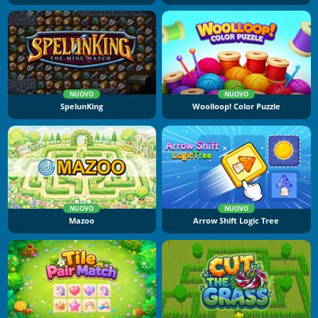
NUOVO
NUOVO
SpelunKing
Woolloop! Color Puzzle
NUOVO
NUOVO
Mazoo
Arrow Shift Logic Tree