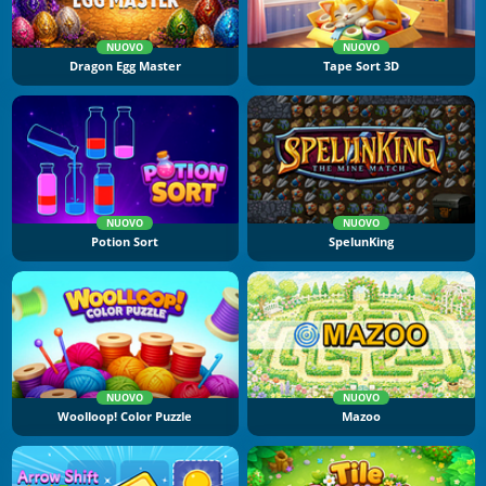
NUOVO
NUOVO
Dragon Egg Master
Tape Sort 3D
NUOVO
NUOVO
Potion Sort
SpelunKing
NUOVO
NUOVO
Woolloop! Color Puzzle
Mazoo