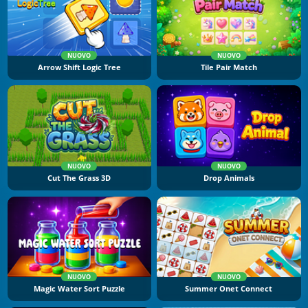
NUOVO
NUOVO
Arrow Shift Logic Tree
Tile Pair Match
NUOVO
NUOVO
Cut The Grass 3D
Drop Animals
NUOVO
NUOVO
Magic Water Sort Puzzle
Summer Onet Connect