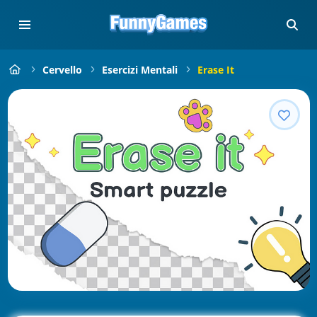
Cervello
Esercizi Mentali
Erase It