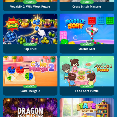
NUOVO
NUOVO
VegaMix 2: Wild West Puzzle
Cross Stitch Masters
NUOVO
NUOVO
Pop Fruit
Marble Sort
NUOVO
NUOVO
Cake Merge 2
Food Sort Puzzle