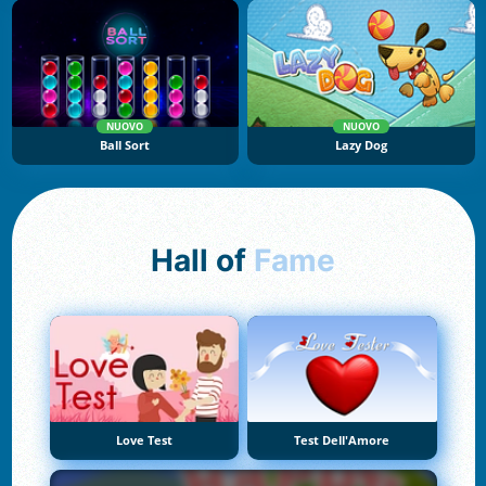
NUOVO
NUOVO
Ball Sort
Lazy Dog
Hall of
Fame
Love Test
Test Dell'Amore