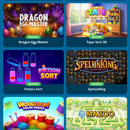
NUOVO
NUOVO
Dragon Egg Master
Tape Sort 3D
NUOVO
NUOVO
Potion Sort
SpelunKing