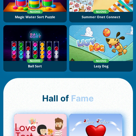
NUOVO
NUOVO
Magic Water Sort Puzzle
Summer Onet Connect
NUOVO
NUOVO
Ball Sort
Lazy Dog
Hall of
Fame