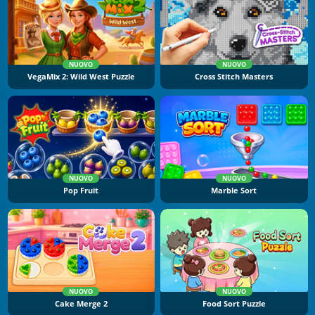
NUOVO
NUOVO
VegaMix 2: Wild West Puzzle
Cross Stitch Masters
NUOVO
NUOVO
Pop Fruit
Marble Sort
NUOVO
NUOVO
Cake Merge 2
Food Sort Puzzle