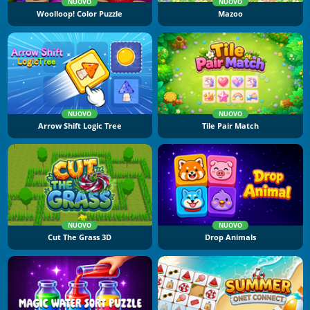
NUOVO
NUOVO
Woolloop! Color Puzzle
Mazoo
NUOVO
NUOVO
Arrow Shift Logic Tree
Tile Pair Match
NUOVO
NUOVO
Cut The Grass 3D
Drop Animals