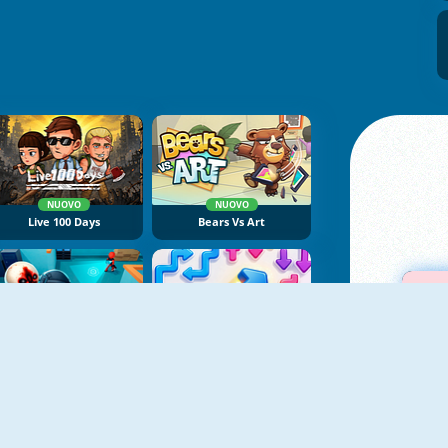
NUOVO
NUOVO
Live 100 Days
Bears Vs Art
NUOVO
NUOVO
SCP-173 Escape
Arrow Slide Puzzle