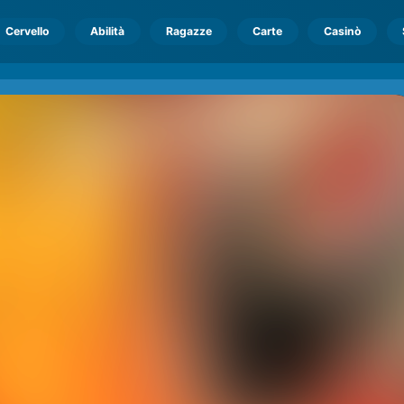
Cervello
Abilità
Ragazze
Carte
Casinò