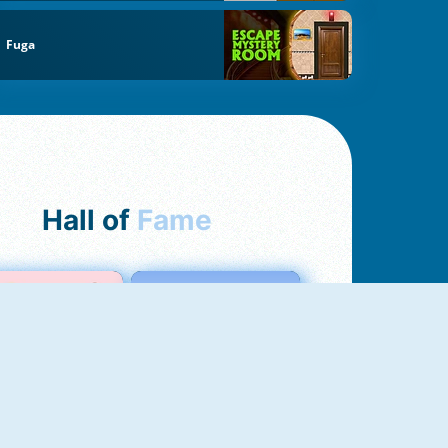
Fuga
Hall of
Fame
Love Test
Test Dell'Amore