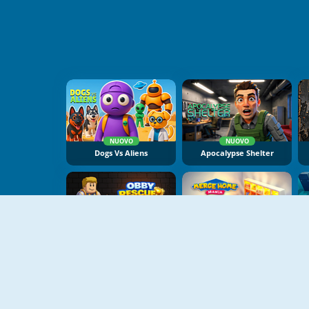
NUOVO
NUOVO
Dogs Vs Aliens
Apocalypse Shelter
NUOVO
NUOVO
Obby Rescue Pin
Merge Home Mania