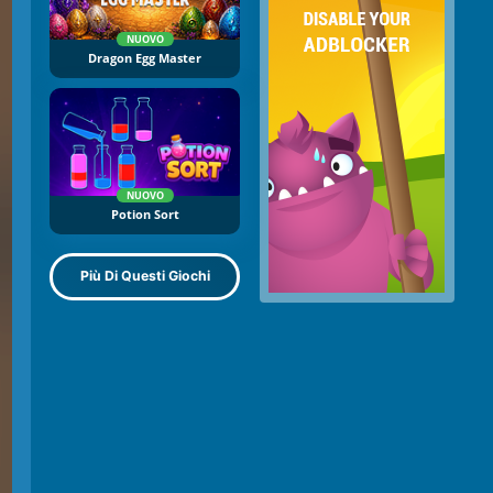
NUOVO
Dragon Egg Master
NUOVO
Potion Sort
Più Di Questi Giochi