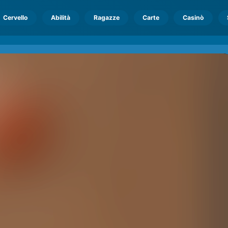
Cervello
Abilità
Ragazze
Carte
Casinò