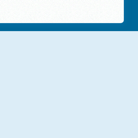
NUOVO
NUOVO
Ball Sort
Jewel Coloring
NUOVO
NUOVO
Yarn Fever! Unravel Puzzle
Bus Color Jam