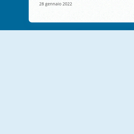
28 gennaio 2022
NUOVO
NUOVO
Woolloop! Color Puzzle
Magic Water Sort Puzzle
NUOVO
NUOVO
Tap Bead
Color Ring Sorting Match