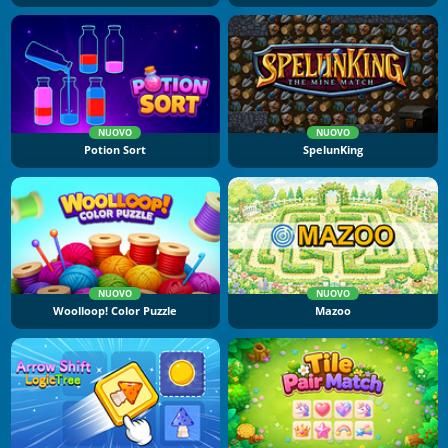
NUOVO
NUOVO
Potion Sort
SpelunKing
NUOVO
NUOVO
Woolloop! Color Puzzle
Mazoo