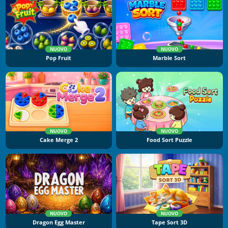
NUOVO
NUOVO
Pop Fruit
Marble Sort
NUOVO
NUOVO
Cake Merge 2
Food Sort Puzzle
NUOVO
NUOVO
Dragon Egg Master
Tape Sort 3D