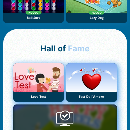
NUOVO
NUOVO
Ball Sort
Lazy Dog
Hall of
Fame
Love Test
Test Dell'Amore