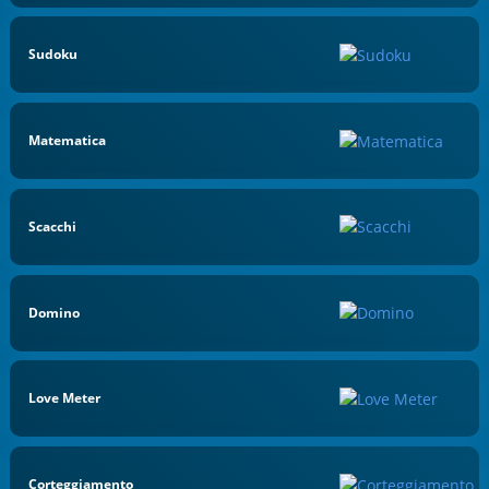
Sudoku
Matematica
Scacchi
Domino
Love Meter
Corteggiamento