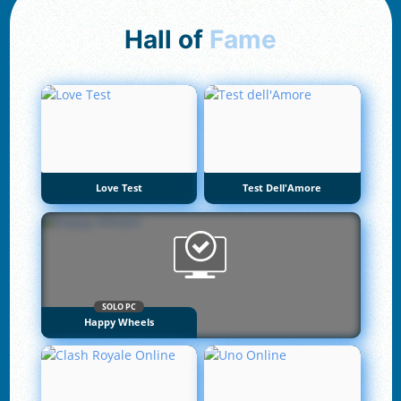
Hall of
Fame
Love Test
Test Dell'Amore
SOLO PC
Happy Wheels