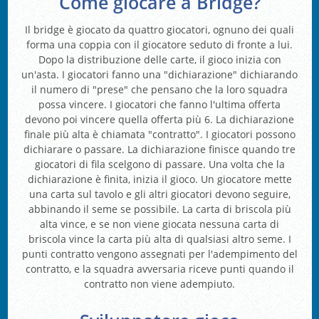
Come giocare a Bridge?
Il bridge è giocato da quattro giocatori, ognuno dei quali
forma una coppia con il giocatore seduto di fronte a lui.
Dopo la distribuzione delle carte, il gioco inizia con
un'asta. I giocatori fanno una "dichiarazione" dichiarando
il numero di "prese" che pensano che la loro squadra
possa vincere. I giocatori che fanno l'ultima offerta
devono poi vincere quella offerta più 6. La dichiarazione
finale più alta è chiamata "contratto". I giocatori possono
dichiarare o passare. La dichiarazione finisce quando tre
giocatori di fila scelgono di passare. Una volta che la
dichiarazione è finita, inizia il gioco. Un giocatore mette
una carta sul tavolo e gli altri giocatori devono seguire,
abbinando il seme se possibile. La carta di briscola più
alta vince, e se non viene giocata nessuna carta di
briscola vince la carta più alta di qualsiasi altro seme. I
punti contratto vengono assegnati per l'adempimento del
contratto, e la squadra avversaria riceve punti quando il
contratto non viene adempiuto.