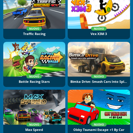
NUOVO
NUOVO
Traffic Racing
Vex X3M 3
NUOVO
NUOVO
Battle Racing Stars
Bimka Drive: Smash Cars Into Splinters
NUOVO
NUOVO
Max Speed
Obby Tsunami Escape +1 By Car