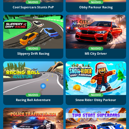
NUOVO
NUOVO
Cool Supercars Stunts PvP
Obby Parkour Racing
NUOVO
NUOVO
Slippery Drift Racing
M5 City Driver
NUOVO
NUOVO
Racing Ball Adventure
Snow Rider Obby Parkour