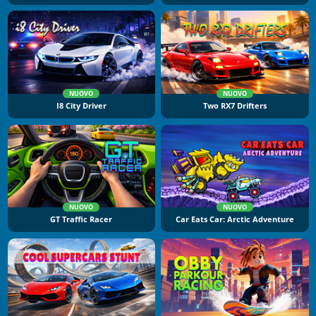
NUOVO
NUOVO
I8 City Driver
Two RX7 Drifters
NUOVO
NUOVO
GT Traffic Racer
Car Eats Car: Arctic Adventure